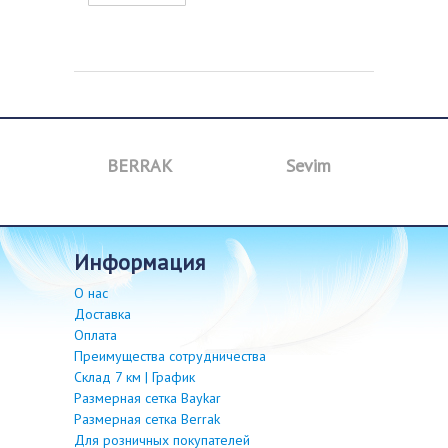
BERRAK
Sevim
B
информация
О нас
Доставка
Оплата
Преимущества сотрудничества
Склад 7 км | График
Размерная сетка Baykar
Размерная сетка Berrak
Для розничных покупателей