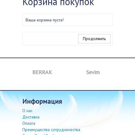
Корзина покупок
Ваша корзина пуста!
Продолжить
a
BERRAK
Sevim
B
информация
О нас
Доставка
Оплата
Преимущества сотрудничества