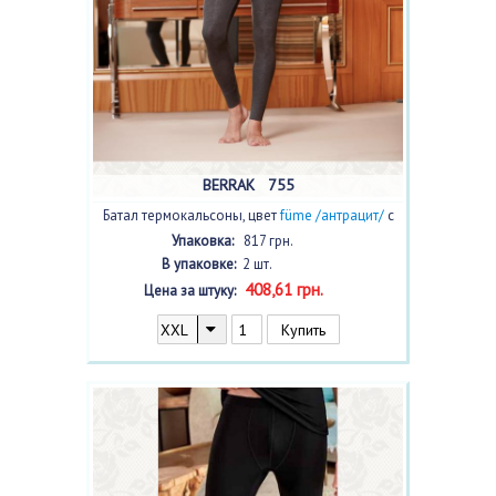
BERRAK 755
Батал термокальсоны, цвет
füme /антрацит/
с
фото, 2 шт.
Упаковка:
817 грн.
В упаковке:
2 шт.
408,61 грн.
Цена за штуку: