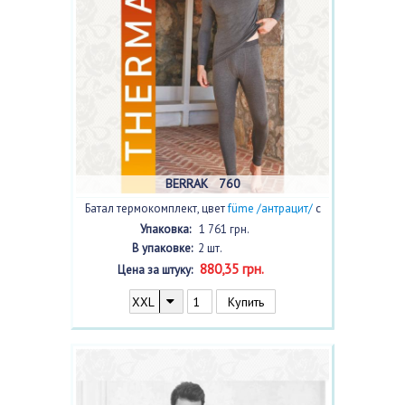
BERRAK 760
Батал термокомплект, цвет
füme /антрацит/
с
фото, 2 шт.
Упаковка:
1 761 грн.
В упаковке:
2 шт.
880,35 грн.
Цена за штуку: