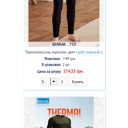
BERRAK 755
Термокальсоны мужскии, цвет
siyah /черный/
с
фото, 2 шт.
Упаковка:
749 грн.
В упаковке:
2 шт.
374,33 грн.
Цена за штуку: