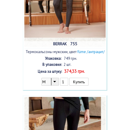
BERRAK 755
Термокальсоны мужскии, цвет
füme /антрацит/
с фото, 2 шт.
Упаковка:
749 грн.
В упаковке:
2 шт.
374,33 грн.
Цена за штуку: