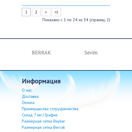
1
2
>
>|
Показано с 1 по 24 из 34 (страниц: 2)
BERRAK
Sevim
B
информация
О нас
Доставка
Оплата
Преимущества сотрудничества
Склад 7 км | График
Размерная сетка Baykar
Размерная сетка Berrak