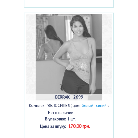
BERRAK 2699
Комплект "ВЕЛОСИПЕД", цвет
белый - синий
с
фото
Нет в наличии
В упаковке:
1 шт.
170,00 грн.
Цена за штуку: