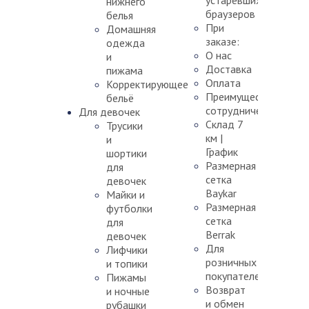
устаревших
нижнего
браузеров
белья
При
Домашняя
заказе:
одежда
О нас
и
Доставка
пижама
Оплата
Корректирующее
Преимущества
бельё
сотрудничества
Для девочек
Склад 7
Трусики
км |
и
График
шортики
Размерная
для
сетка
девочек
Baykar
Майки и
Размерная
футболки
сетка
для
Berrak
девочек
Для
Лифчики
розничных
и топики
покупателей
Пижамы
Возврат
и ночные
и обмен
рубашки