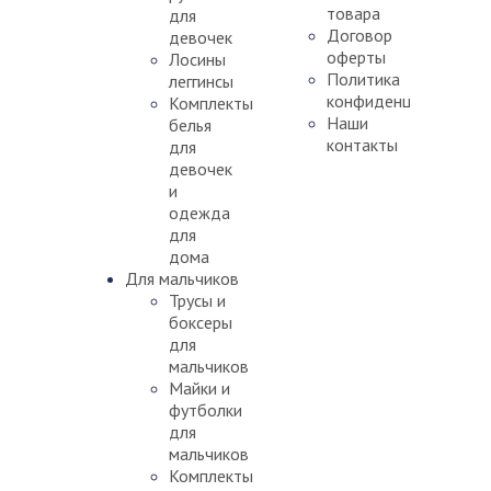
товара
для
Договор
девочек
оферты
Лосины
Политика
леггинсы
конфиденциальности
Комплекты
Наши
белья
контакты
для
девочек
и
одежда
для
дома
Для мальчиков
Трусы и
боксеры
для
мальчиков
Майки и
футболки
для
мальчиков
Комплекты