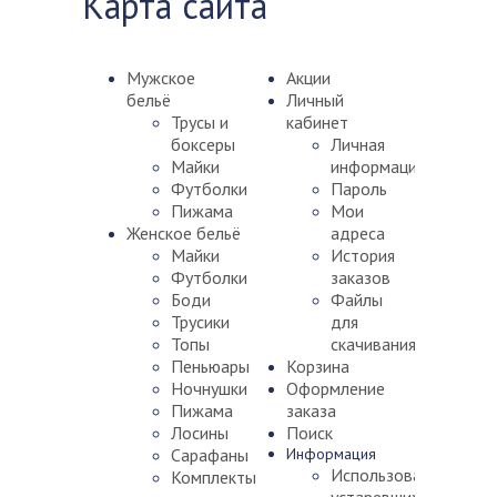
Карта сайта
Мужское
Акции
бельё
Личный
Трусы и
кабинет
боксеры
Личная
Майки
информация
Футболки
Пароль
Пижама
Мои
Женское бельё
адреса
Майки
История
Футболки
заказов
Боди
Файлы
Трусики
для
Топы
скачивания
Пеньюары
Корзина
Ночнушки
Оформление
Пижама
заказа
Лосины
Поиск
Сарафаны
Информация
Использование
Комплекты