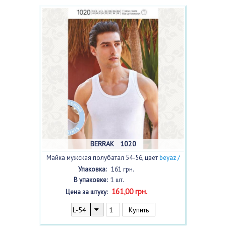
BERRAK 1020
Майка мужская полубатал 54-56, цвет
beyaz /
белый/
с фото
Упаковка:
161 грн.
В упаковке:
1 шт.
161,00 грн.
Цена за штуку: