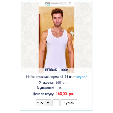
BERRAK 1008
Майка мужская норма 48-54, цвет
beyaz /
белый/
с фото
Упаковка:
160 грн.
В упаковке:
1 шт.
160,00 грн.
Цена за штуку: