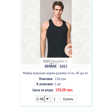
BERRAK 1022
Майка мужская норма размер от xs-45 до m-
51, цвет
черный
с фото
Упаковка:
156 грн.
В упаковке:
1 шт.
156,00 грн.
Цена за штуку: