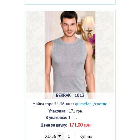
BERRAK 1013
Майка торс 54-56, цвет
gri melanj /светло
серый/
с фото
Упаковка:
171 грн.
В упаковке:
1 шт.
171,00 грн.
Цена за штуку: