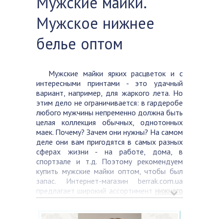
Мужские майки.
Мужское нижнее
белье оптом
Мужские майки ярких расцветок и с
интересными принтами - это удачный
вариант, например, для жаркого лета. Но
этим дело не ограничивается: в гардеробе
любого мужчины непременно должна быть
целая коллекция обычных, однотонных
маек. Почему? Зачем они нужны? На самом
деле они вам пригодятся в самых разных
сферах жизни - на работе, дома, в
спортзале и т.д. Поэтому рекомендуем
купить мужские майки оптом, чтобы был
запас. Интернет-магазин berrak.com.ua
предлагает широкий ассортимент
нижнего
белья для мужчин
, женщин и детей. Здесь
вы можете приобрести по выгодным