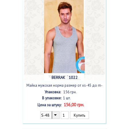
BERRAK 1022
Майка мужская норма размер от xs-45 до m-
51, цвет
gri melanj /светло серый/
с фото
Упаковка:
156 грн.
В упаковке:
1 шт.
156,00 грн.
Цена за штуку: