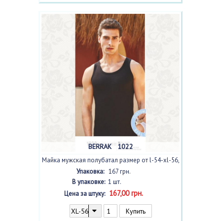
BERRAK 1022
Майка мужская полубатал размер от l-54-xl-56,
цвет
siyah /черный/
с фото
Упаковка:
167 грн.
В упаковке:
1 шт.
167,00 грн.
Цена за штуку: