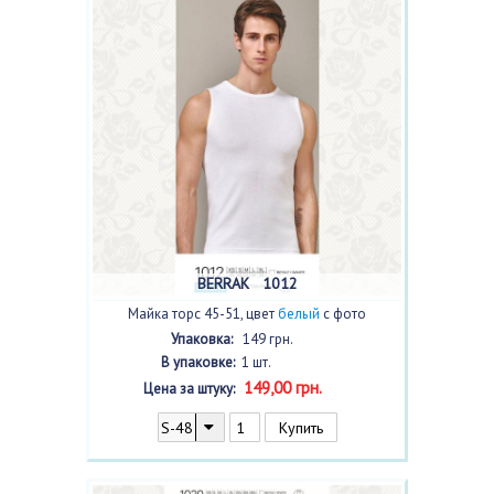
ценам термобелье, трусы, майки,
футболки, пижамы, одежду для дома и
другую продукцию.
BERRAK 1012
Майка торс 45-51, цвет
белый
с фото
Упаковка:
149 грн.
В упаковке:
1 шт.
149,00 грн.
Цена за штуку: