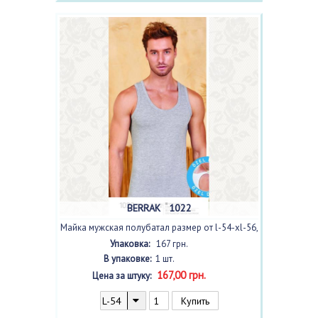
BERRAK 1022
Майка мужская полубатал размер от l-54-xl-56,
цвет
gri melanj /светло серый/
с фото
Упаковка:
167 грн.
В упаковке:
1 шт.
167,00 грн.
Цена за штуку: