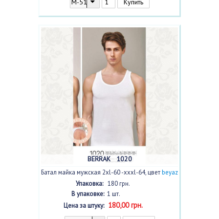
BERRAK 1020
Батал майка мужская 2xl-60 -xxxl-64, цвет
beyaz
/белый/
с фото
Упаковка:
180 грн.
В упаковке:
1 шт.
180,00 грн.
Цена за штуку: