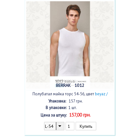
BERRAK 1012
Полубатал майка торс 54-56, цвет
beyaz /
белый/
с фото
Упаковка:
157 грн.
В упаковке:
1 шт.
157,00 грн.
Цена за штуку: