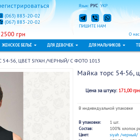
регистрироваться
Язык:
РУС
УКР
(063) 883-20-02
(067) 883-20-02
ПИШИТЕ НАМ
 2500 грн
О нас
ЖЕНСКОЕ БЕЛЬЁ
ДЛЯ ДЕВОЧЕК
ДЛЯ МАЛЬЧИКОВ
Т
 54-56, ЦВЕТ SIYAH /ЧЕРНЫЙ/ С ФОТО 1013
Майка торс 54-56, 
Цена за штуку
:
171,00 грн
В индивидуальной упаковке
В упаковке:
1 шт.
Состав:
100% хлопок р
Цвет:
siyah /черный/