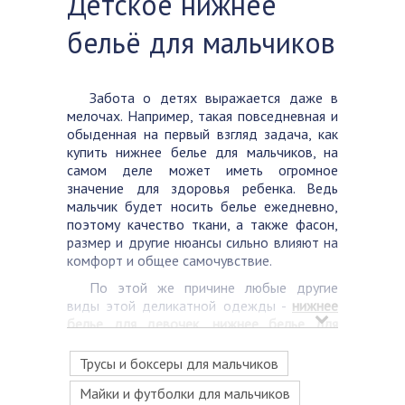
Детское нижнее
бельё для мальчиков
Забота о детях выражается даже в
мелочах. Например, такая повседневная и
обыденная на первый взгляд задача, как
купить нижнее белье для мальчиков, на
самом деле может иметь огромное
значение для здоровья ребенка. Ведь
мальчик будет носить белье ежедневно,
поэтому качество ткани, а также фасон,
размер и другие нюансы сильно влияют на
комфорт и общее самочувствие.
По этой же причине любые другие
виды этой деликатной одежды -
нижнее
белье для девочек
,
нижнее белье для
мужчин
,
нижнее белье для женщин
- тоже
стоит выбирать очень тщательно.
Трусы и боксеры для мальчиков
Видов нижнего белья для мальчиков
Майки и футболки для мальчиков