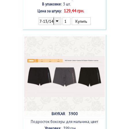
В упаковке:
3 шт.
129,44 грн.
Цена за штуку:
BAYKAR 3900
Подросток боксеры для мальчика, цвет
ассорти
с фото, 3 шт.
Упаковка:
399 грн.