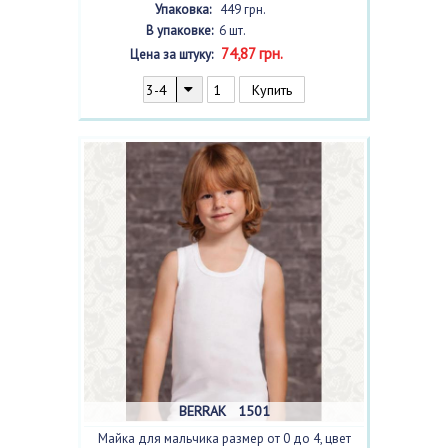
белый/
, 6 шт.
Упаковка:
449 грн.
В упаковке:
6 шт.
74,87 грн.
Цена за штуку:
BERRAK 1501
Майка для мальчика размер от 0 до 4, цвет