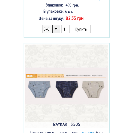
белый/
, 6 шт.
Упаковка:
495 грн.
В упаковке:
6 шт.
82,53 грн.
Цена за штуку:
BAYKAR 3505
Трусики для мальчиков, цвет
ассорти
, 6 шт.