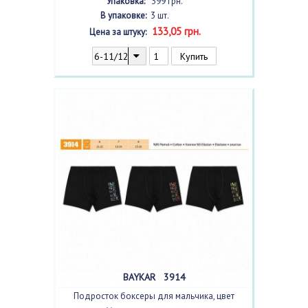
Упаковка:
399 грн.
В упаковке:
3 шт.
133,05 грн.
Цена за штуку:
BAYKAR 3914
Подросток боксеры для мальчика, цвет
ассорти
с фото, 3 шт.