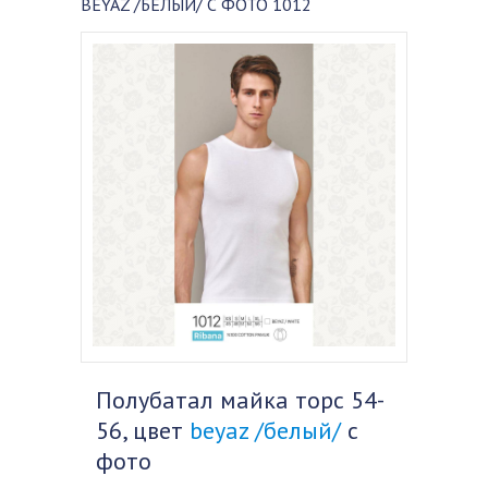
BEYAZ /БЕЛЫЙ/ С ФОТО 1012
Полубатал майка торс 54-
56, цвет
beyaz /белый/
с
фото