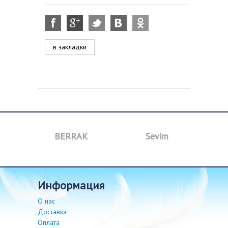
в закладки
a
BERRAK
Sevim
B
информация
О нас
Доставка
Оплата