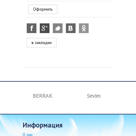
Оформить
в закладки
BERRAK
Sevim
B
информация
О нас