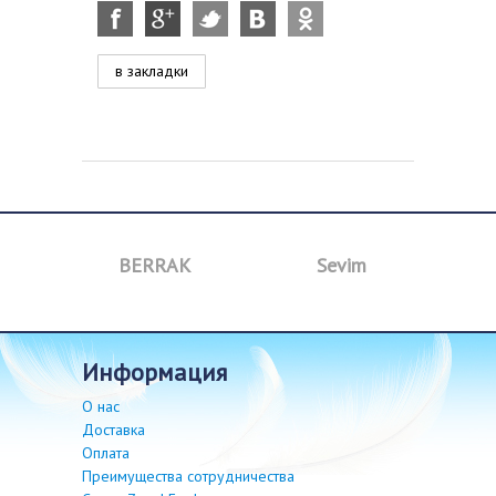
в закладки
BERRAK
Sevim
B
информация
О нас
Доставка
Оплата
Преимущества сотрудничества