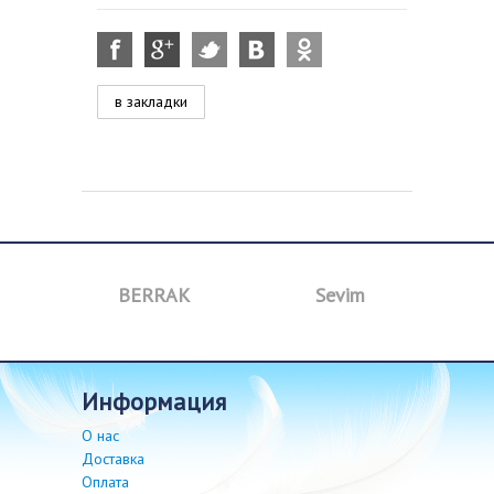
в закладки
BERRAK
Sevim
B
информация
О нас
Доставка
Оплата