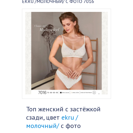
EKRU /МОЛОЧНЫЙ/ С ФОТО 7016
Топ женский с застёжкой
сзади, цвет
ekru /
молочный/
с фото