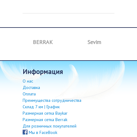
BERRAK
Sevim
B
информация
О нас
Доставка
Оплата
Преимущества сотрудничества
Склад 7 км | График
Размерная сетка Baykar
Размерная сетка Berrak
Для розничных покупателей
Мы в FaceBook