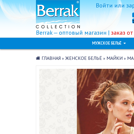
Войти
или
за
Berrak — оптовый магазин |
заказ от
МУЖСКОЕ БЕЛЬЁ
ГЛАВНАЯ
ЖЕНСКОЕ БЕЛЬЁ
МАЙКИ
МА
»
»
»