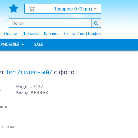
Товаров: 0 (0 грн.)
Оплата
Доставка
Корзина
Склад 7 км | График
ЕРМОБЕЛЬЁ
SALE
ет
ten /телесный/
с фото
Модель:
2127
.
BERRAK
Бренд:
фото
 эластан