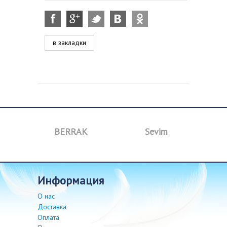
в закладки
BERRAK
Sevim
B
информация
О нас
Доставка
Оплата