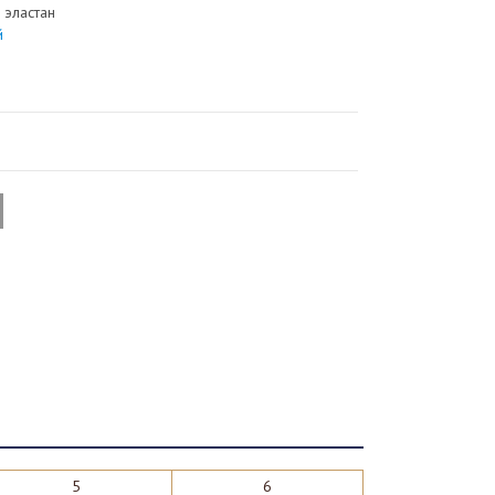
 эластан
й
5
6