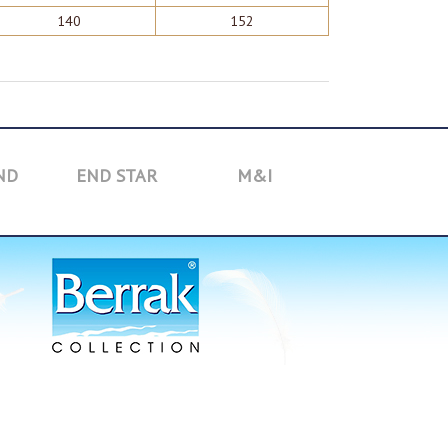
140
152
ND
END STAR
M&I
TOYBOX