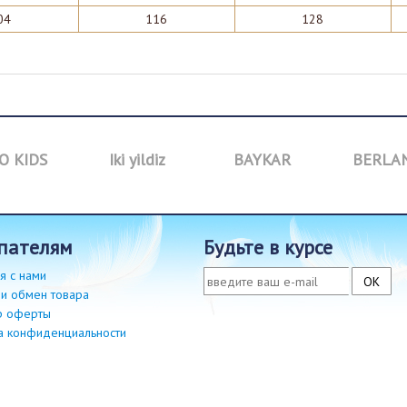
04
116
128
O KIDS
Iki yildiz
BAYKAR
BERLA
упателям
будьте в курсе
я с нами
 и обмен товара
р оферты
а конфиденциальности