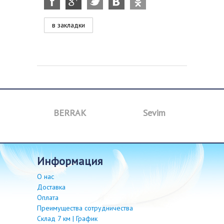
в закладки
a
BERRAK
Sevim
B
информация
О нас
Доставка
Оплата
Преимущества сотрудничества
Склад 7 км | График