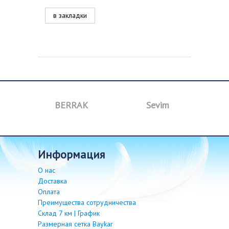
в закладки
BERRAK
Sevim
B
информация
О нас
Доставка
Оплата
Преимущества сотрудничества
Склад 7 км | График
Размерная сетка Baykar