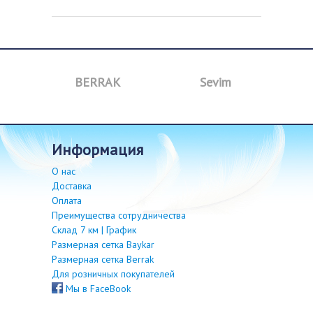
a
BERRAK
Sevim
B
информация
О нас
Доставка
Оплата
Преимущества сотрудничества
Склад 7 км | График
Размерная сетка Baykar
Размерная сетка Berrak
Для розничных покупателей
Мы в FaceBook