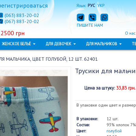
регистрироваться
Язык:
РУС
УКР
(063) 883-20-02
(067) 883-20-02
ПИШИТЕ НАМ
 2500 грн
О нас
ЖЕНСКОЕ БЕЛЬЁ
ДЛЯ ДЕВОЧЕК
ДЛЯ МАЛЬЧИКОВ
Т
Я МАЛЬЧИКА, ЦВЕТ ГОЛУБОЙ, 12 ШТ. 62401
Трусики для мальчи
Цена за штуку
:
33,83 грн.
В упаковке один цвет и размер
В упаковке:
12 шт.
Состав:
93% хлопок 7%
Цвет:
голубой