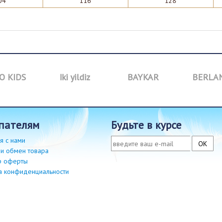
04
116
128
O KIDS
Iki yildiz
BAYKAR
BERLA
упателям
будьте в курсе
я с нами
 и обмен товара
р оферты
а конфиденциальности