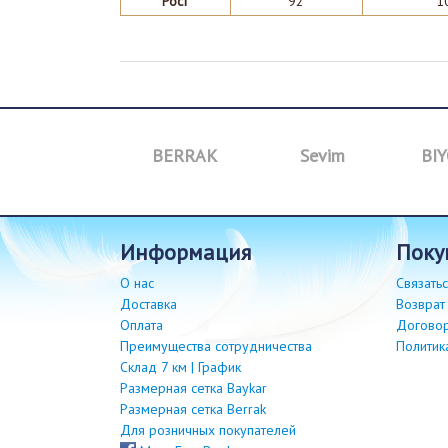
Рост
92
1
M&I
BERRAK
Sevim
BIY
информация
пок
О нас
Связатьс
Доставка
Возврат
Оплата
Догово
Преимущества сотрудничества
Политик
Склад 7 км | График
Размерная сетка Baykar
Размерная сетка Berrak
Для розничных покупателей