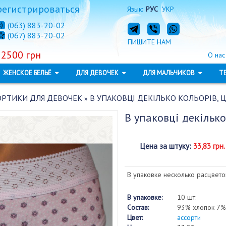
регистрироваться
Язык:
РУС
УКР
(063) 883-20-02
(067) 883-20-02
ПИШИТЕ НАМ
 2500 грн
О нас
ЖЕНСКОЕ БЕЛЬЁ
ДЛЯ ДЕВОЧЕК
ДЛЯ МАЛЬЧИКОВ
Т
ОРТИКИ ДЛЯ ДЕВОЧЕК
В УПАКОВЦІ ДЕКІЛЬКО КОЛЬОРІВ, Ц
»
В упаковці декілько
Цена за штуку
:
33,83 грн.
В упаковке несколько расцвето
В упаковке:
10 шт.
Состав:
93% хлопок 7%
Цвет:
ассорти