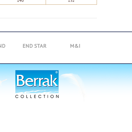
140
152
ND
END STAR
M&I
TOYBOX