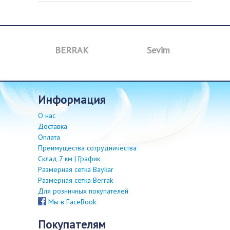
BERRAK
Sevim
B
информация
О нас
Доставка
Оплата
Преимущества сотрудничества
Склад 7 км | График
Размерная сетка Baykar
Размерная сетка Berrak
Для розничных покупателей
Мы в FaceBook
покупателям