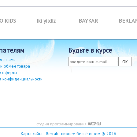
O KIDS
Iki yildiz
BAYKAR
BERLA
упателям
будьте в курсе
я с нами
 и обмен товара
р оферты
а конфиденциальности
студия программирования
Карта сайта
| Berrak - нижнее бельё оптом © 2026