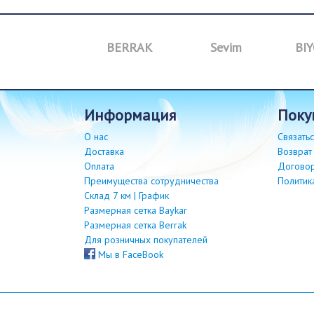
M&I
BERRAK
Sevim
BIY
информация
пок
О нас
Связатьс
Доставка
Возврат
Оплата
Догово
Преимущества сотрудничества
Политик
Склад 7 км | График
Размерная сетка Baykar
Размерная сетка Berrak
Для розничных покупателей
Мы в FaceBook