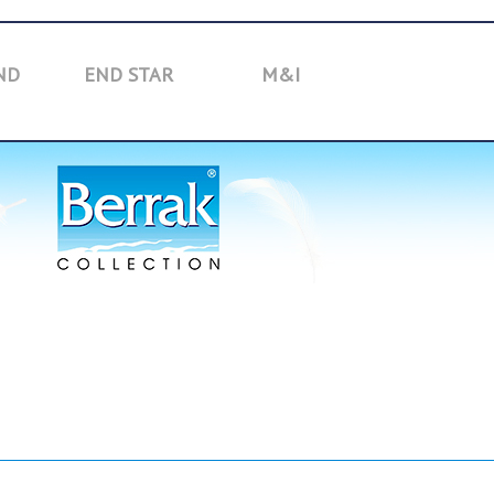
ND
END STAR
M&I
TOYBOX