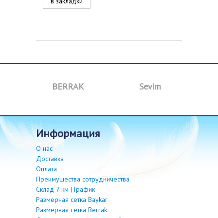
в закладки
BERRAK
Sevim
B
информация
О нас
Доставка
Оплата
Преимущества сотрудничества
Склад 7 км | График
Размерная сетка Baykar
Размерная сетка Berrak