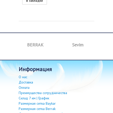
в закладки
BERRAK
Sevim
B
информация
О нас
Доставка
Оплата
Преимущества сотрудничества
Склад 7 км | График
Размерная сетка Baykar
Размерная сетка Berrak