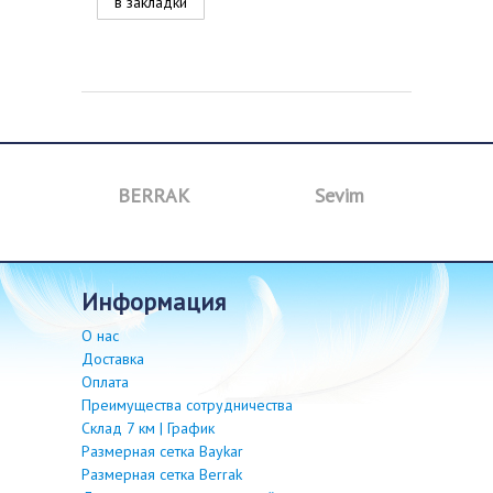
в закладки
BERRAK
Sevim
B
информация
О нас
Доставка
Оплата
Преимущества сотрудничества
Склад 7 км | График
Размерная сетка Baykar
Размерная сетка Berrak