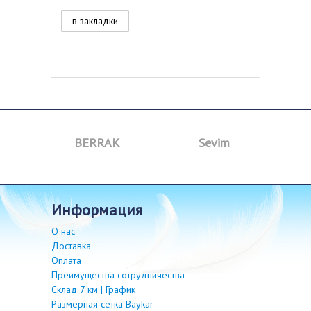
в закладки
BERRAK
Sevim
B
информация
О нас
Доставка
Оплата
Преимущества сотрудничества
Склад 7 км | График
Размерная сетка Baykar