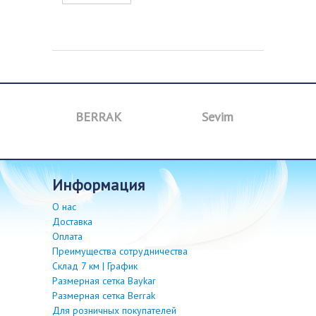
BERRAK
Sevim
B
информация
О нас
Доставка
Оплата
Преимущества сотрудничества
Склад 7 км | График
Размерная сетка Baykar
Размерная сетка Berrak
Для розничных покупателей