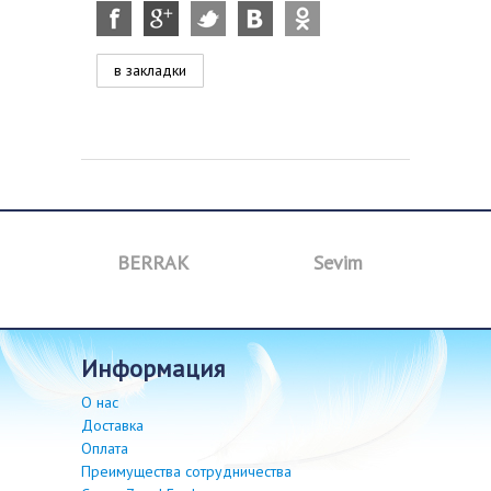
в закладки
BERRAK
Sevim
B
информация
О нас
Доставка
Оплата
Преимущества сотрудничества