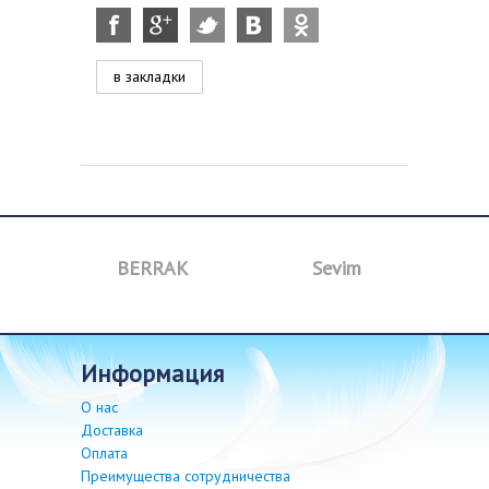
в закладки
BERRAK
Sevim
B
информация
О нас
Доставка
Оплата
Преимущества сотрудничества