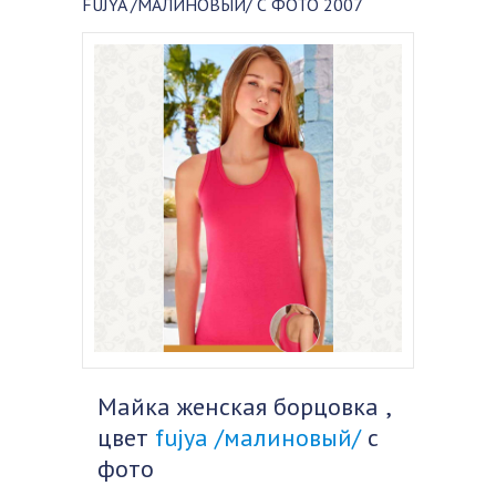
FUJYA /МАЛИНОВЫЙ/ С ФОТО 2007
Майка женская борцовка ,
цвет
fujya /малиновый/
с
фото