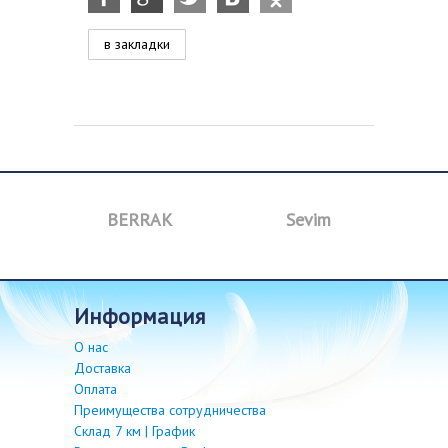
в закладки
a
BERRAK
Sevim
B
информация
О нас
Доставка
Оплата
Преимущества сотрудничества
Склад 7 км | График