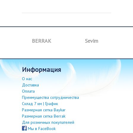
BERRAK
Sevim
B
информация
О нас
Доставка
Оплата
Преимущества сотрудничества
Склад 7 км | График
Размерная сетка Baykar
Размерная сетка Berrak
Для розничных покупателей
Мы в FaceBook