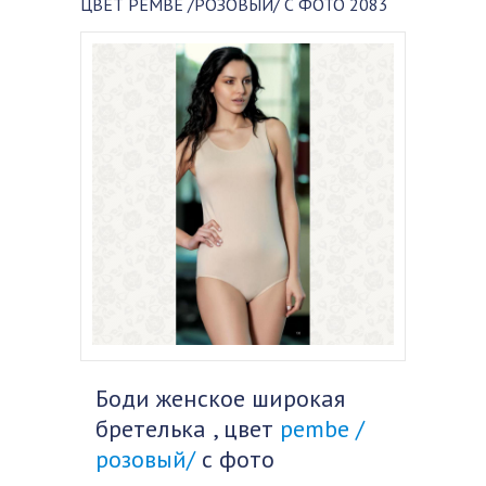
ЦВЕТ PEMBE /РОЗОВЫЙ/ С ФОТО 2083
Боди женское широкая
бретелька , цвет
pembe /
розовый/
с фото