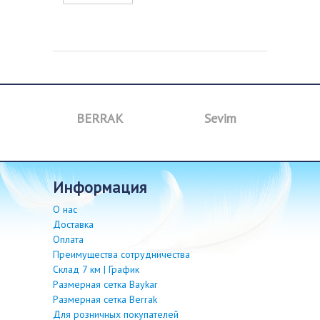
BERRAK
Sevim
B
информация
О нас
Доставка
Оплата
Преимущества сотрудничества
Склад 7 км | График
Размерная сетка Baykar
Размерная сетка Berrak
Для розничных покупателей