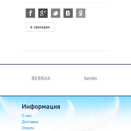
в закладки
BERRAK
Sevim
B
информация
О нас
Доставка
Оплата