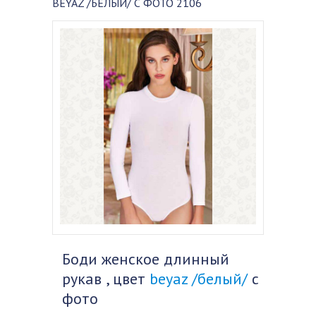
BEYAZ /БЕЛЫЙ/ С ФОТО 2106
Боди женское длинный
рукав , цвет
beyaz /белый/
с
фото