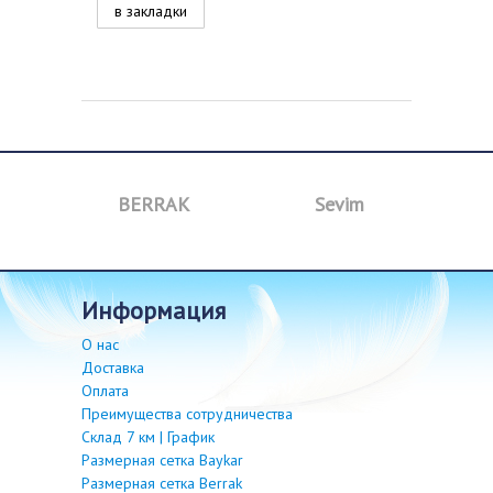
в закладки
a
BERRAK
Sevim
B
информация
О нас
Доставка
Оплата
Преимущества сотрудничества
Склад 7 км | График
Размерная сетка Baykar
Размерная сетка Berrak