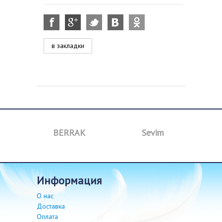
в закладки
BERRAK
Sevim
B
информация
О нас
Доставка
Оплата