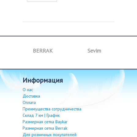
BERRAK
Sevim
B
информация
О нас
Доставка
Оплата
Преимущества сотрудничества
Склад 7 км | График
Размерная сетка Baykar
Размерная сетка Berrak
Для розничных покупателей