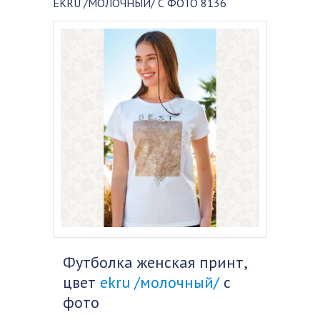
EKRU /МОЛОЧНЫЙ/ С ФОТО 8136
Футболка женская принт,
цвет
ekru /молочный/
с
фото