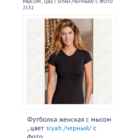
МЫСОМ , ЦВЕТ SIYAH /ЧЕРНЫЙ/ С ФОТО
2132
Футболка женская с мысом
, цвет
siyah /черный/
с
фото