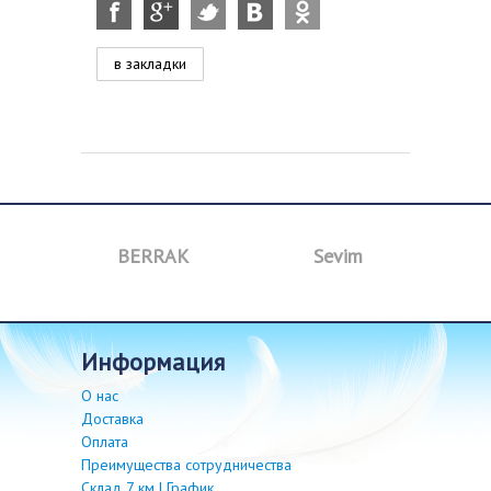
в закладки
a
BERRAK
Sevim
B
информация
О нас
Доставка
Оплата
Преимущества сотрудничества
Склад 7 км | График