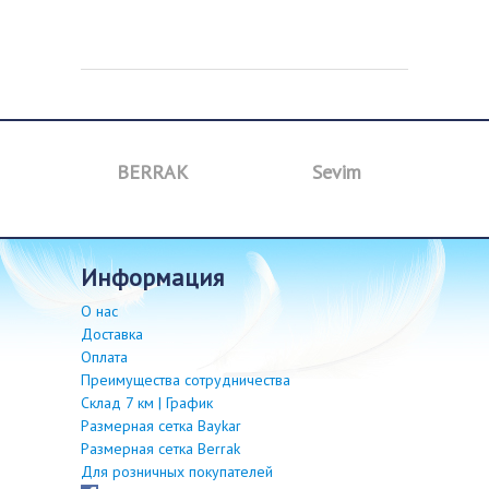
BERRAK
Sevim
B
информация
О нас
Доставка
Оплата
Преимущества сотрудничества
Склад 7 км | График
Размерная сетка Baykar
Размерная сетка Berrak
Для розничных покупателей