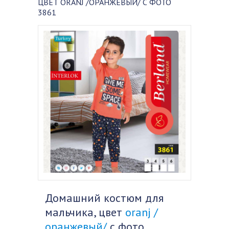
ЦВЕТ ORANJ /ОРАНЖЕВЫЙ/ С ФОТО
3861
Домашний костюм для
мальчика, цвет
oranj /
оранжевый/
с фото