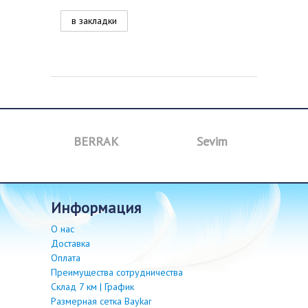
в закладки
BERRAK
Sevim
B
информация
О нас
Доставка
Оплата
Преимущества сотрудничества
Склад 7 км | График
Размерная сетка Baykar