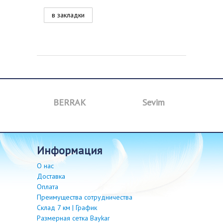
в закладки
a
BERRAK
Sevim
B
информация
О нас
Доставка
Оплата
Преимущества сотрудничества
Склад 7 км | График
Размерная сетка Baykar