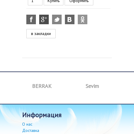
Оформить
в закладки
a
BERRAK
Sevim
B
информация
О нас
Доставка