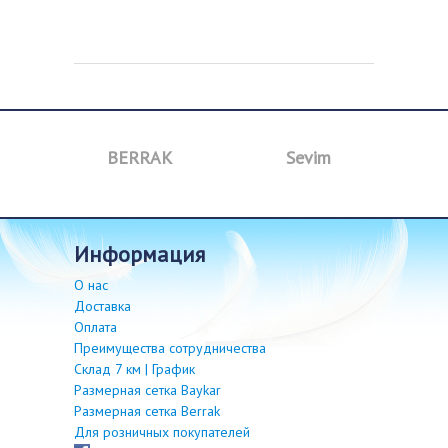
BERRAK
Sevim
B
информация
О нас
Доставка
Оплата
Преимущества сотрудничества
Склад 7 км | График
Размерная сетка Baykar
Размерная сетка Berrak
Для розничных покупателей