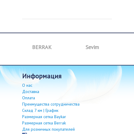
BERRAK
Sevim
B
информация
О нас
Доставка
Оплата
Преимущества сотрудничества
Склад 7 км | График
Размерная сетка Baykar
Размерная сетка Berrak
Для розничных покупателей