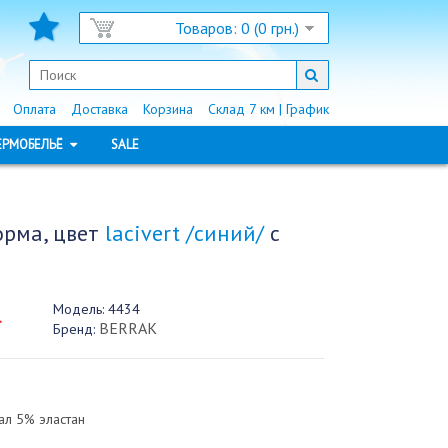
Товаров: 0 (0 грн.)
Оплата
Доставка
Корзина
Склад 7 км | График
ЕРМОБЕЛЬЁ
SALE
орма, цвет
lacivert /синий/
с
Модель:
4434
.
BERRAK
Бренд:
л 5% эластан