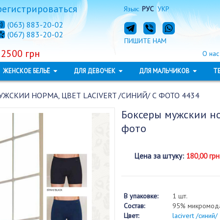
регистрироваться
Язык:
РУС
УКР
(063) 883-20-02
(067) 883-20-02
ПИШИТЕ НАМ
 2500 грн
О нас
ЖЕНСКОЕ БЕЛЬЁ
ДЛЯ ДЕВОЧЕК
ДЛЯ МАЛЬЧИКОВ
Т
ЖСКИИ НОРМА, ЦВЕТ LACIVERT /СИНИЙ/ С ФОТО 4434
Боксеры мужскии н
фото
Цена за штуку
:
180,00 грн
В упаковке:
1 шт.
Состав:
95% микромода
Цвет:
lacivert /синий/