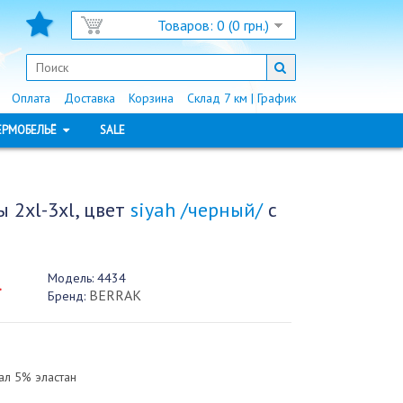
Товаров: 0 (0 грн.)
Оплата
Доставка
Корзина
Склад 7 км | График
ЕРМОБЕЛЬЁ
SALE
 2xl-3хl, цвет
siyah /черный/
с
Модель:
4434
.
BERRAK
Бренд:
л 5% эластан