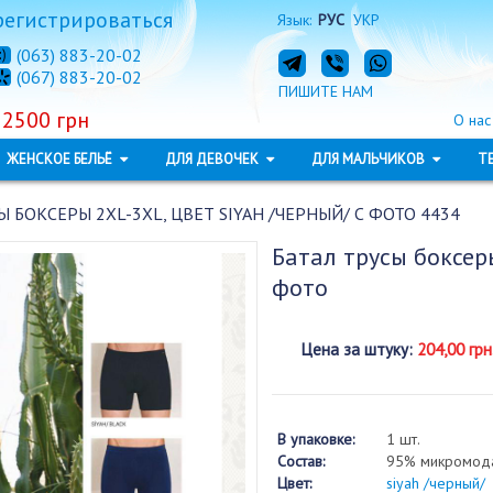
регистрироваться
Язык:
РУС
УКР
(063) 883-20-02
(067) 883-20-02
ПИШИТЕ НАМ
 2500 грн
О нас
ЖЕНСКОЕ БЕЛЬЁ
ДЛЯ ДЕВОЧЕК
ДЛЯ МАЛЬЧИКОВ
Т
Ы БОКСЕРЫ 2XL-3ХL, ЦВЕТ SIYAH /ЧЕРНЫЙ/ С ФОТО 4434
Батал трусы боксеры
фото
Цена за штуку
:
204,00 грн
В упаковке:
1 шт.
Состав:
95% микромода
Цвет:
siyah /черный/