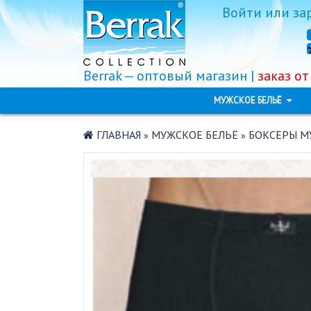
Войти
или
за
Berrak — оптовый магазин |
заказ от
МУЖСКОЕ БЕЛЬЁ
ГЛАВНАЯ
МУЖСКОЕ БЕЛЬЁ
БОКСЕРЫ МУ
»
»