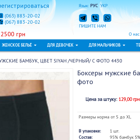
регистрироваться
Язык:
РУС
УКР
(063) 883-20-02
(067) 883-20-02
ПИШИТЕ НАМ
 2500 грн
О нас
ЖЕНСКОЕ БЕЛЬЁ
ДЛЯ ДЕВОЧЕК
ДЛЯ МАЛЬЧИКОВ
Т
ЖСКИЕ БАМБУК, ЦВЕТ SIYAH /ЧЕРНЫЙ/ С ФОТО 4430
Боксеры мужские ба
фото
Цена за штуку
:
129,00 грн
Размеры норма от S до XL
В упаковке:
1 шт.
Состав:
95% бамбук 5%