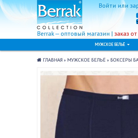
Войти
или
за
Berrak — оптовый магазин |
заказ от
МУЖСКОЕ БЕЛЬЁ
ГЛАВНАЯ
МУЖСКОЕ БЕЛЬЁ
БОКСЕРЫ БА
»
»