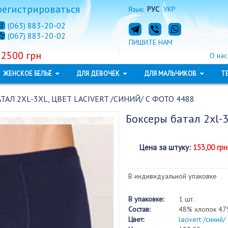
регистрироваться
Язык:
РУС
УКР
(063) 883-20-02
(067) 883-20-02
ПИШИТЕ НАМ
 2500 грн
О нас
ЖЕНСКОЕ БЕЛЬЁ
ДЛЯ ДЕВОЧЕК
ДЛЯ МАЛЬЧИКОВ
Т
ТАЛ 2XL-3XL, ЦВЕТ LACIVERT /СИНИЙ/ С ФОТО 4488
Боксеры батал 2xl-3
Цена за штуку
:
153,00 грн
В индивидуальной упаковке
В упаковке:
1 шт.
Состав:
48% хлопок 47
Цвет:
lacivert /синий/