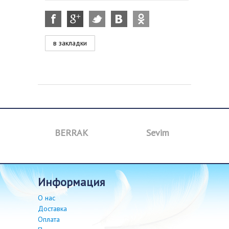
в закладки
BERRAK
Sevim
B
информация
О нас
Доставка
Оплата